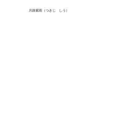
月路紫雨（つきじ し​う）
(c) セラピールーム Moon Rose All rights reserved