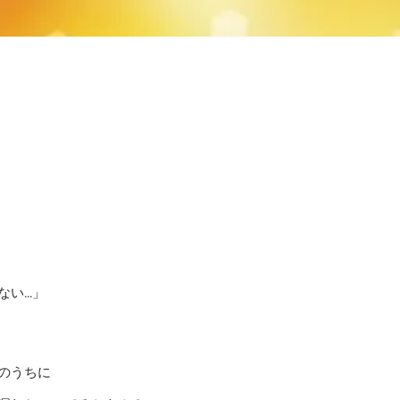
...」
のうちに